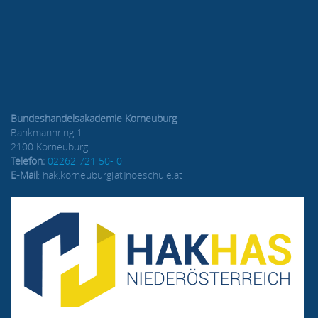
Bundeshandelsakademie Korneuburg
Bankmannring 1
2100 Korneuburg
Telefon:
02262 721 50- 0
E-Mail
: hak.korneuburg[at]noeschule.at