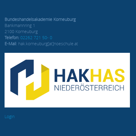
Bundeshandelsakademie Korneuburg
Bankmannring 1
2100 Korneuburg
Telefon:
02262 721 50- 0
E-Mail
: hak.korneuburg[at]noeschule.at
Login