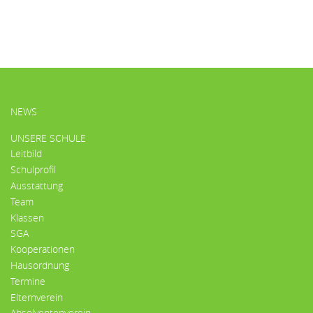
HAUPTMENÜ
NEWS
UNSERE SCHULE
Leitbild
Schulprofil
Ausstattung
Team
Klassen
SGA
Kooperationen
Hausordnung
Termine
Elternverein
Absolventenverein