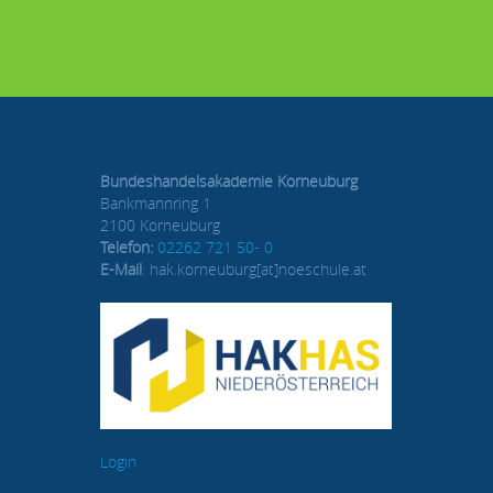
Bundeshandelsakademie Korneuburg
Bankmannring 1
2100 Korneuburg
Telefon:
02262 721 50- 0
E-Mail
: hak.korneuburg[at]noeschule.at
Login