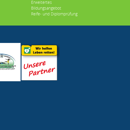
Erweitertes
Bildungsangebot
Reife- und Diplomprüfung