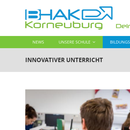
Direkt
zum
Inhalt
MAIN
NEWS
UNSERE SCHULE
BILDUNG
NAVIGATION
INNOVATIVER UNTERRICHT