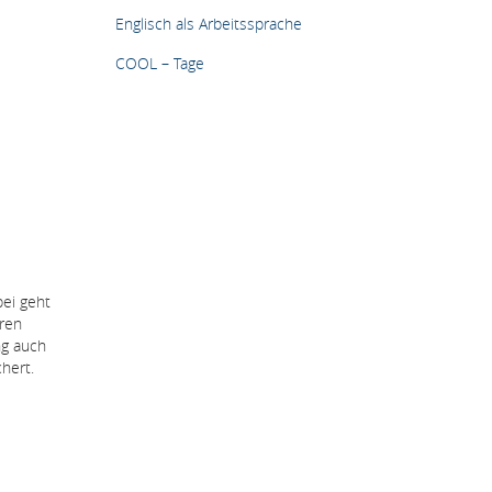
Englisch als Arbeitssprache
COOL – Tage
ei geht
hren
ng auch
hert.