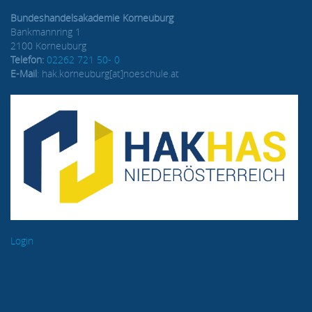
Bundeshandelsakademie Korneuburg
Bankmannring 1
2100 Korneuburg
Telefon:
02262 721 50- 0
E-Mail
: hak.korneuburg[at]noeschule.at
Login