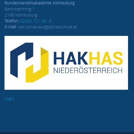
Bundeshandelsakademie Korneuburg
Bankmannring 1
2100 Korneuburg
Telefon:
02262 721 50- 0
E-Mail
: hak.korneuburg[at]noeschule.at
Login