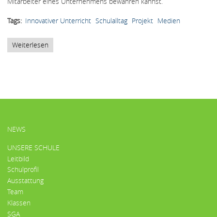
Mitarbeiter eines Unternehmens bewähren kannst.
Tags
Innovativer Unterricht
Schulalltag
Projekt
Medien
Weiterlesen
über
Innovativer
Unterricht
HAUPTMENÜ
NEWS
UNSERE SCHULE
Leitbild
Schulprofil
Ausstattung
Team
Klassen
SGA