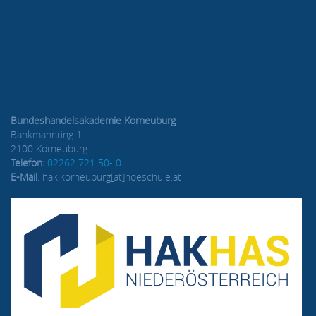
Bundeshandelsakademie Korneuburg
Bankmannring 1
2100 Korneuburg
Telefon:
02262 721 50- 0
E-Mail
: hak.korneuburg[at]noeschule.at