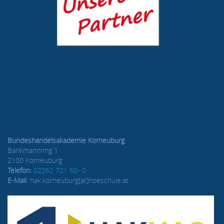
Bundeshandelsakademie Korneuburg
Bankmannring 1
2100 Korneuburg
Telefon:
02262 721 50- 0
E-Mail
: hak.korneuburg[at]noeschule.at