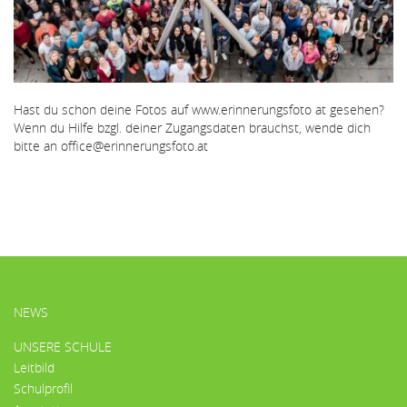
Hast du schon deine Fotos auf www.erinnerungsfoto at gesehen?
Wenn du Hilfe bzgl. deiner Zugangsdaten brauchst, wende dich
bitte an office@erinnerungsfoto.at
HAUPTMENÜ
NEWS
UNSERE SCHULE
Leitbild
Schulprofil