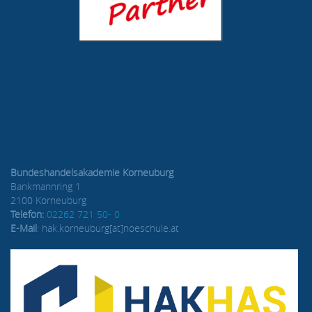
Bundeshandelsakademie Korneuburg
Bankmannring 1
2100 Korneuburg
Telefon:
02262 721 50- 0
E-Mail
: hak.korneuburg[at]noeschule.at