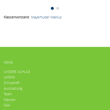
Klassenvorstand
Mayerhuber Markus
HAUPTMENÜ
NEWS
UNSERE SCHULE
Leitbild
Schulprofil
Ausstattung
Team
Klassen
SGA