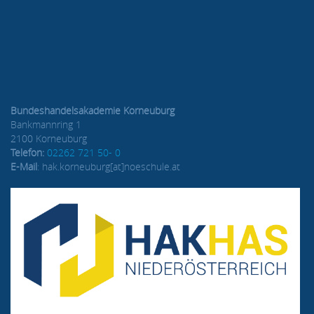
Bundeshandelsakademie Korneuburg
Bankmannring 1
2100 Korneuburg
Telefon:
02262 721 50- 0
E-Mail
: hak.korneuburg[at]noeschule.at