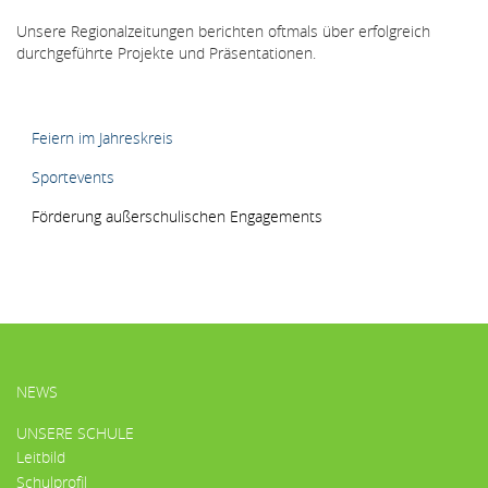
Unsere Regionalzeitungen berichten oftmals über erfolgreich
durchgeführte Projekte und Präsentationen.
HAUPTMENÜ
Feiern im Jahreskreis
Sportevents
Förderung außerschulischen Engagements
HAUPTMENÜ
NEWS
UNSERE SCHULE
Leitbild
Schulprofil