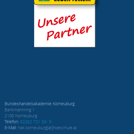
Bundeshandelsakademie Korneuburg
Bankmannring 1
2100 Korneuburg
Telefon:
02262 721 50- 0
E-Mail
: hak.korneuburg[at]noeschule.at