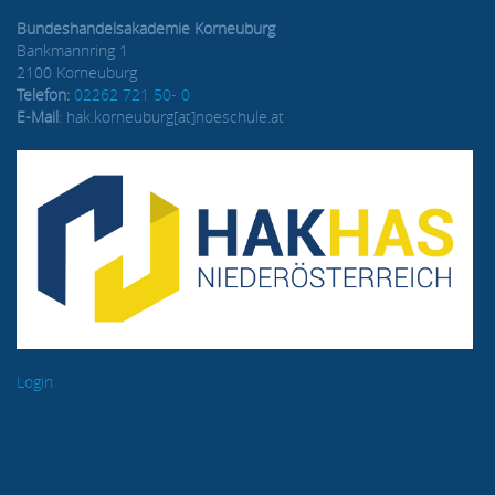
Bundeshandelsakademie Korneuburg
Bankmannring 1
2100 Korneuburg
Telefon:
02262 721 50- 0
E-Mail
: hak.korneuburg[at]noeschule.at
Login