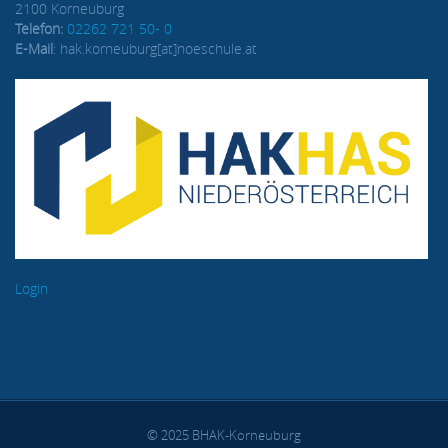
2100 Korneuburg
Telefon:
02262 721 50- 0
E-Mail
: hak.korneuburg[at]noeschule.at
Login
© 2025 BHAK-Korneuburg