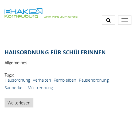
Direkt
zum
Inhalt
HAUSORDNUNG FÜR SCHÜLERINNEN
Allgemeines
Tags
Hausordnung
Verhalten
Fernbleiben
Pausenordnung
Sauberkeit
Mülltrennung
Weiterlesen
über
Hausordnung
für
SchülerInnen