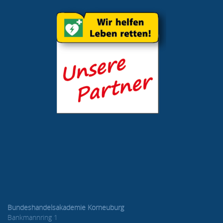
Bundeshandelsakademie Korneuburg
Bankmannring 1