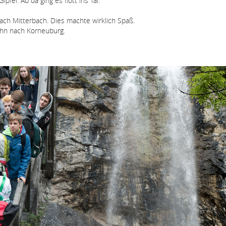
el. Ab da ging es flott ins Tal.
ach Mitterbach. Dies machte wirklich Spaß.
Bahn nach Korneuburg.