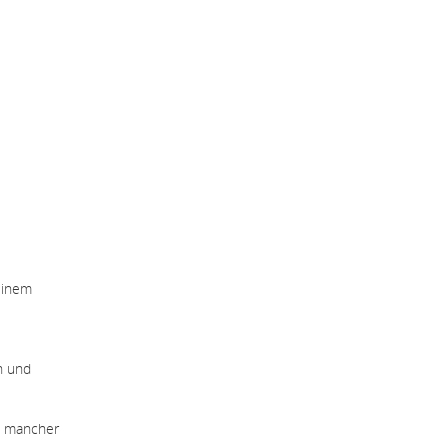
einem
n und
o mancher