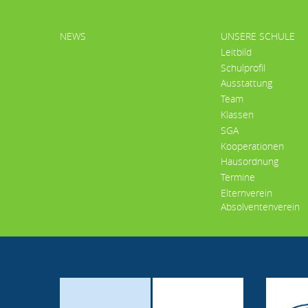
HAUPTMENÜ
NEWS
UNSERE SCHULE
Leitbild
Schulprofil
Ausstattung
Team
Klassen
SGA
Kooperationen
Hausordnung
Termine
Elternverein
Absolventenverein